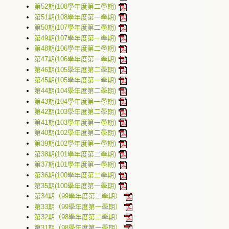
第52期(108學年度第二學期)
第51期(108學年度第一學期)
第50期(107學年度第二學期)
第49期(107學年度第一學期)
第48期(106學年度第二學期)
第47期(106學年度第一學期)
第46期(105學年度第二學期)
第45期(105學年度第一學期)
第44期(104學年度第二學期)
第43期(104學年度第一學期)
第42期(103學年度第二學期)
第41期(103學年度第一學期)
第40期(102學年度第二學期)
第39期(102學年度第一學期)
第38期(101學年度第二學期)
第37期(101學年度第一學期)
第36期(100學年度第二學期)
第35期(100學年度第一學期)
第34期（99學年度第二學期）
第33期（99學年度第一學期）
第32期（98學年度第二學期）
第31期（98學年度第一學期）