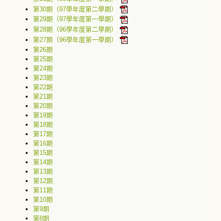
第30期（97學年度第二學期）
第29期（97學年度第一學期）
第28期（96學年度第二學期）
第27期（96學年度第一學期）
第26期
第25期
第24期
第23期
第22期
第21期
第20期
第19期
第18期
第17期
第16期
第15期
第14期
第13期
第12期
第11期
第10期
第9期
第8期