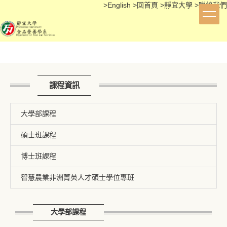
>
English
>
回首頁
>
靜宜大學
>
聯絡我們
跳
到
主
要
內
容
區
課程資訊
大學部課程
碩士班課程
博士班課程
智慧農業非洲菁英人才碩士學位專班
大學部課程