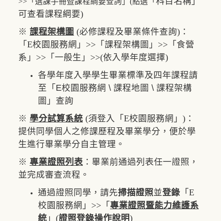
科目名稱」
>>「選課手冊暨課程綱要查詢」(點選「
可查看課程綱要)
※
課程架構圖
(必修課程及畢業條件查詢)：
「E校園服務網」>>「課程架構圖」>>「食營
系」>>「一般生」>>(依入學年度選擇)
各學年度入學學生畢業標準及四年課程請
至「
E校園服務網
\ 課程地圖 \ 課程架構
圖」查詢
※
學分試算系統
(須登入「E校園服務網」)：
提供同學個人之修課歷程及畢業學分，便於學
生進行畢業學分自主管理。
※
專業證照列表
：畢業前通過列表任一證照，
並完成審查流程。
通過證照同學，請先
掃描證照
並
登錄
「E
校園服務網」>>「
專業證照暨能力維護系
統
」(
證照登錄操作說明
)