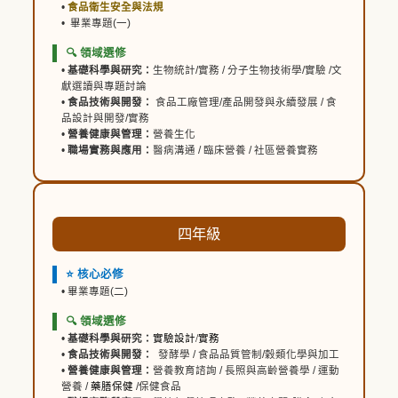
•
食品衛生安全與法規
• 畢業專題(一)
🔍 領域選修
•
基礎科學與研究：
生物統計/實務 / 分子生物技術學/實驗 /文
獻選讀與專題討論
•
食品技術與開發：
食品工廠管理/產品開發與永續發展 / 食
品設計與開發/實務
•
營養健康與管理：
營養生化
•
職場實務與應用：
醫病溝通 / 臨床營養 / 社區營養實務
四年級
⭐ 核心必修
• 畢業專題(二)
🔍 領域選修
•
基礎科學與研究：
實驗設計
/
實務
•
食品技術與開發：
發酵學 / 食品品質管制/穀類化學與加工
•
營養健康與管理：
營養教育諮詢 / 長照與高齡營養學 / 運動
營養 /
藥膳保健
/保健食品