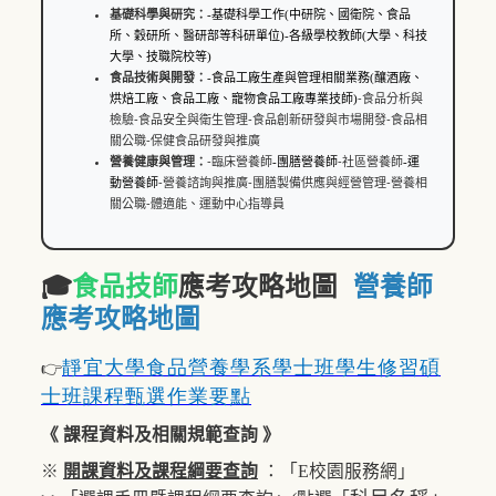
基礎科學與研究：
-
基礎科學工作
(
中研院、國衛院、食品
所、穀研所、醫研部等科研單位
)
-各級學校教師
(
大學、科技
大學、技職院校等
)
食品技術與開發：
-
食品工廠生產與管理相關業務
(
釀酒廠、
烘焙工廠、食品工廠、寵物食品工廠專業技師
)
-食品分析與
檢驗-食品安全與衛生管理-食品創新研發與市場開發-食品相
關公職-保健食品研發與推廣
營養健康與管理：
-臨床營養師
-
團膳營養師
-社區營養師
-
運
動營養師
-營養諮詢與推廣-團膳製備供應與經營管理-營養相
關公職-體適能、運動中心指導員
🎓
食品技師
應考攻略地圖
營養師
應考攻略地圖
靜宜大學食品營養學系學士班學生修習碩
👉
士班課程甄選作業要點
《 課程資料及相關規範查詢 》
※
開課資料及課程綱要查詢
：「E校園服務網」