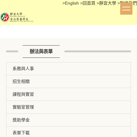
>
English
>
回首頁
>
靜宜大學
>
聯絡我們
跳
到
主
要
內
容
區
辦法與表單
系務與人事
招生相關
課程與實習
實驗室管理
獎助學金
表單下載