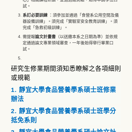
試。
系訂必要訓練
：須參加並通過「食營系公用空間及儀
器設備訓練」。須完成「實驗室安全教育訓練」。須
完成「急救初級訓練」。
需提報
論文計畫書
（以送繳本系之日期為準）並依規
定通過
論文專業領域審查
，一年後始得舉行畢業口
試。
研究生修業期間須知悉瞭解之各項細則
或規範
1.
靜宜大學食品營養學系碩士班修業
辦法
2.
靜宜大學食品營養學系碩士班學分
抵免系則