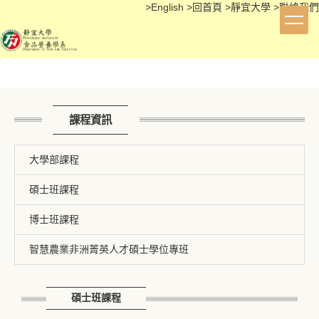
>
English
>
回首頁
>
靜宜大學
>
聯絡我們
跳
到
主
要
內
容
區
課程資訊
大學部課程
碩士班課程
博士班課程
智慧農業非洲菁英人才碩士學位專班
碩士班課程