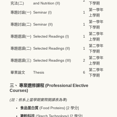
2
究法(二)
and Nutrition (II)
下學期
第一學年
專題討論(一)
Seminar (I)
1
上學期
第一學年
專題討論(二)
Seminar (II)
1
下學期
第二學年
專題選讀(一)
Selected Readings (I)
1
上學期
第二學年
專題選讀(二)
Selected Readings (II)
1
下學期
第二學年
專題選讀(三)
Selected Readings (III)
2
上學期
第二學年
畢業論文
Thesis
6
下學期
三、 專業選修課程 (Professional Elective
Courses)
(註：依系上當學期實際開課表為準)
食品蛋白質
(Food Proteins) [2 學分]
澱粉科技
(Starch Technology) [2 學分]