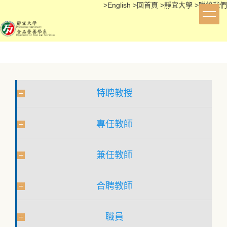
>
English
>
回首頁
>
靜宜大學
>
聯絡我們
跳
到
主
要
內
容
區
特聘教授
專任教師
兼任教師
合聘教師
職員