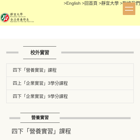
>
English
>
回首頁
>
靜宜大學
>
聯絡我們
跳
到
主
要
內
容
區
校外實習
四下「營養實習」課程
四上「企業實習」3學分課程
四下「企業實習」9學分課程
營養實習
四下
「
營養實習
」
課程