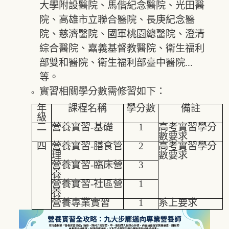
大學附設醫院、馬偕紀念醫院、光田醫
院、高雄市立聯合醫院、長庚紀念醫
院、慈濟醫院、國軍桃園總醫院、澄清
綜合醫院、嘉義基督教醫院、衛生福利
部雙和醫院、衛生福利部臺中醫院...
等。
實習相關學分數需修習如下：
年
課程名稱
學分數
備註
級
二
營養實習-基礎
1
高考實習學分
數要求
四
營養實習-膳食管
2
高考實習學分
理
數要求
營養實習-臨床營
3
養
營養實習-社區營
1
養
營養專業實習
1
系上要求